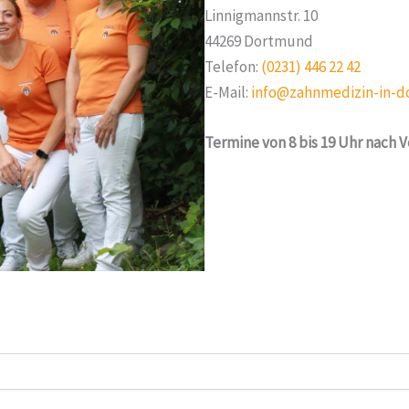
Linnigmannstr. 10
44269 Dortmund
Telefon:
(0231) 446 22 42
E-Mail:
info@zahnmedizin-in-
Termine von 8 bis 19 Uhr nach 